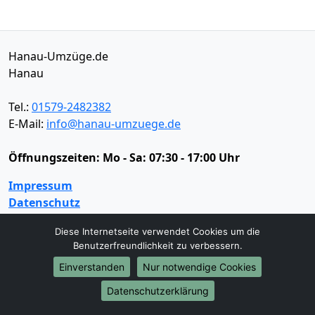
Hanau-Umzüge.de
Hanau
Tel.:
01579-2482382
E-Mail:
info@hanau-umzuege.de
Öffnungszeiten:
Mo - Sa: 07:30 - 17:00 Uhr
Impressum
Datenschutz
Diese Internetseite verwendet Cookies um die
Benutzerfreundlichkeit zu verbessern.
Umzugsservice
Einverstanden
Nur notwendige Cookies
Umzugsservice
Behördenumzug
Büroumzug
Datenschutzerklärung
Fernumzug
Firmenumzug
Laborumzug
Mini Umzug
Praxisumzug
Privatumzug