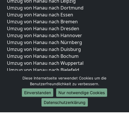
Umzug von Hanau nach Leipzig
Umzug von Hanau nach Dortmund
Umzug von Hanau nach Essen
Umzug von Hanau nach Bremen
Umzug von Hanau nach Dresden
Umzug von Hanau nach Hannover
Umzug von Hanau nach Nürnberg
Umzug von Hanau nach Duisburg
Umzug von Hanau nach Bochum
Umzug von Hanau nach Wuppertal
Umzug von Hanau nach Bielefeld
Umzug von Hanau nach Bonn
Diese Internetseite verwendet Cookies um die
Umzug von Hanau nach Münster
Benutzerfreundlichkeit zu verbessern.
Einverstanden
Nur notwendige Cookies
Internationale-Umzüge
Datenschutzerklärung
Umzug von Hanau nach Brasilien
Umzug von Hanau nach Brunei Darussalam
Umzug von Hanau nach Burkina Faso
Umzug von Hanau nach Burundi