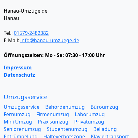
Hanau-Umzüge.de
Hanau
Tel.:
01579-2482382
E-Mail:
info@hanau-umzuege.de
Öffnungszeiten:
Mo - Sa: 07:30 - 17:00 Uhr
Impressum
Datenschutz
Umzugsservice
Umzugsservice
Behördenumzug
Büroumzug
Fernumzug
Firmenumzug
Laborumzug
Mini Umzug
Praxisumzug
Privatumzug
Seniorenumzug
Studentenumzug
Beiladung
Entrümpelung
Halteverbotszone
Klaviertransport