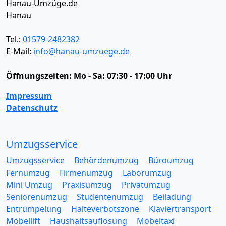
Hanau-Umzüge.de
Hanau
Tel.:
01579-2482382
E-Mail:
info@hanau-umzuege.de
Öffnungszeiten:
Mo - Sa: 07:30 - 17:00 Uhr
Impressum
Datenschutz
Umzugsservice
Umzugsservice
Behördenumzug
Büroumzug
Fernumzug
Firmenumzug
Laborumzug
Mini Umzug
Praxisumzug
Privatumzug
Seniorenumzug
Studentenumzug
Beiladung
Entrümpelung
Halteverbotszone
Klaviertransport
Möbellift
Haushaltsauflösung
Möbeltaxi