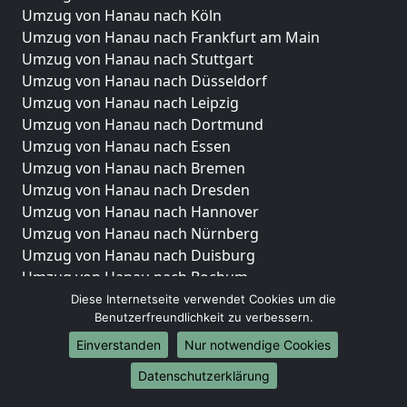
Umzug von Hanau nach Köln
Umzug von Hanau nach Frankfurt am Main
Umzug von Hanau nach Stuttgart
Umzug von Hanau nach Düsseldorf
Umzug von Hanau nach Leipzig
Umzug von Hanau nach Dortmund
Umzug von Hanau nach Essen
Umzug von Hanau nach Bremen
Umzug von Hanau nach Dresden
Umzug von Hanau nach Hannover
Umzug von Hanau nach Nürnberg
Umzug von Hanau nach Duisburg
Umzug von Hanau nach Bochum
Umzug von Hanau nach Wuppertal
Diese Internetseite verwendet Cookies um die
Benutzerfreundlichkeit zu verbessern.
Umzug von Hanau nach Bielefeld
Umzug von Hanau nach Bonn
Einverstanden
Nur notwendige Cookies
Umzug von Hanau nach Münster
Datenschutzerklärung
Internationale-Umzüge