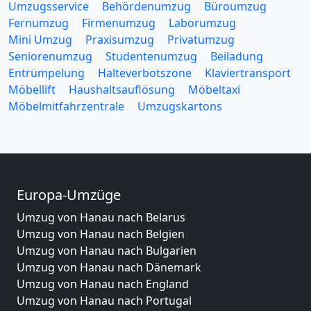
Umzugsservice
Behördenumzug
Büroumzug
Fernumzug
Firmenumzug
Laborumzug
Mini Umzug
Praxisumzug
Privatumzug
Seniorenumzug
Studentenumzug
Beiladung
Entrümpelung
Halteverbotszone
Klaviertransport
Möbellift
Haushaltsauflösung
Möbeltaxi
Möbelmitfahrzentrale
Umzugskartons
Europa-Umzüge
Umzug von Hanau nach Belarus
Umzug von Hanau nach Belgien
Umzug von Hanau nach Bulgarien
Umzug von Hanau nach Dänemark
Umzug von Hanau nach England
Umzug von Hanau nach Portugal