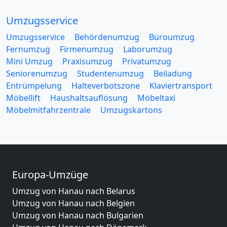
Umzugsservice
Umzugsservice
Behördenumzug
Büroumzug
Fernumzug
Firmenumzug
Laborumzug
Mini Umzug
Praxisumzug
Privatumzug
Seniorenumzug
Studentenumzug
Beiladung
Entrümpelung
Halteverbotszone
Klaviertransport
Möbellift
Haushaltsauflösung
Möbeltaxi
Möbelmitfahrzentrale
Umzugskartons
Europa-Umzüge
Umzug von Hanau nach Belarus
Umzug von Hanau nach Belgien
Umzug von Hanau nach Bulgarien