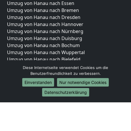
Umzug von Hanau nach Essen
Umzug von Hanau nach Bremen
Umzug von Hanau nach Dresden
Umzug von Hanau nach Hannover
Umzug von Hanau nach Nürnberg
Umzug von Hanau nach Duisburg
Umzug von Hanau nach Bochum
Umzug von Hanau nach Wuppertal
Umzug von Hanau nach Bielefeld
Umzug von Hanau nach Bonn
Diese Internetseite verwendet Cookies um die
Umzug von Hanau nach Münster
Benutzerfreundlichkeit zu verbessern.
Einverstanden
Nur notwendige Cookies
Internationale-Umzüge
Datenschutzerklärung
Umzug von Hanau nach Brasilien
Umzug von Hanau nach Brunei Darussalam
Umzug von Hanau nach Burkina Faso
Umzug von Hanau nach Burundi
Umzug von Hanau nach Chile
Umzug von Hanau nach China