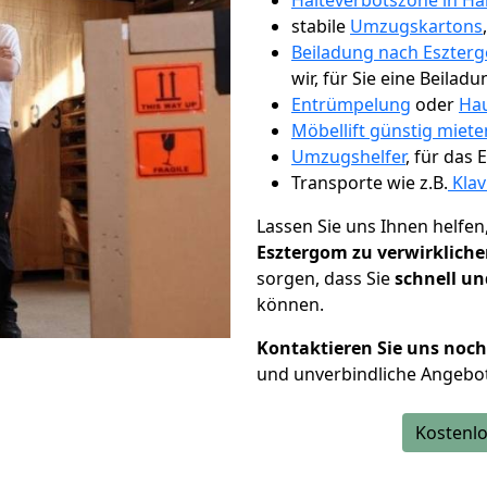
Halteverbotszone in H
stabile
Umzugskartons
Beiladung nach Eszter
wir, für Sie eine Beiladu
Entrümpelung
oder
Hau
Möbellift günstig miet
Umzugshelfer
, für das
Transporte wie z.B.
Klav
Lassen Sie uns Ihnen helfen
Esztergom zu verwirklich
sorgen, dass Sie
schnell un
können.
Kontaktieren Sie uns noc
und unverbindliche Angebo
Kostenlo