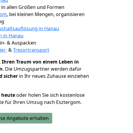
anau
, in allen Größen und Formen
gom
, bei kleinen Mengen, organisieren
ng
shaltsauflösung in Hanau
en in Hanau
 Ein- & Auspacken
ier-
&
Tresortransport
,
Ihren Traum von einem Leben in
en
. Die Umzugspartner werden dafür
d sicher
in Ihr neues Zuhause einziehen
h heute
oder holen Sie sich kostenlose
te für Ihren Umzug nach Esztergom.
se Angebote erhalten