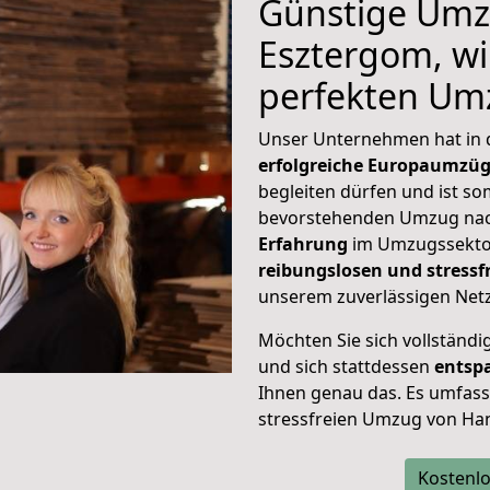
Günstige Umz
Esztergom, wi
perfekten Um
Unser Unternehmen hat in
erfolgreiche Europaumzü
begleiten dürfen und ist so
bevorstehenden Umzug nac
Erfahrung
im Umzugssektor
reibungslosen und stress
unserem zuverlässigen Netz
Möchten Sie sich vollständ
und sich stattdessen
entsp
Ihnen genau das. Es umfasst 
stressfreien Umzug von Ha
Kostenlo