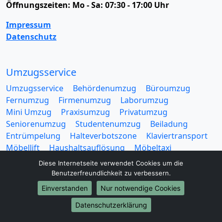
Öffnungszeiten:
Mo - Sa: 07:30 - 17:00 Uhr
Impressum
Datenschutz
Umzugsservice
Umzugsservice
Behördenumzug
Büroumzug
Fernumzug
Firmenumzug
Laborumzug
Mini Umzug
Praxisumzug
Privatumzug
Seniorenumzug
Studentenumzug
Beiladung
Entrümpelung
Halteverbotszone
Klaviertransport
Möbellift
Haushaltsauflösung
Möbeltaxi
Möbelmitfahrzentrale
Umzugskartons
Diese Internetseite verwendet Cookies um die
Benutzerfreundlichkeit zu verbessern.
Einverstanden
Nur notwendige Cookies
Datenschutzerklärung