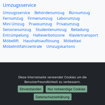
Umzugsservice
Umzugsservice
Behördenumzug
Büroumzug
Fernumzug
Firmenumzug
Laborumzug
Mini Umzug
Praxisumzug
Privatumzug
Seniorenumzug
Studentenumzug
Beiladung
Entrümpelung
Halteverbotszone
Klaviertransport
Möbellift
Haushaltsauflösung
Möbeltaxi
Möbelmitfahrzentrale
Umzugskartons
Europa-Umzüge
Diese Internetseite verwendet Cookies um die
Benutzerfreundlichkeit zu verbessern.
Umzug von Hanau nach Belarus
Einverstanden
Nur notwendige Cookies
Umzug von Hanau nach Belgien
Umzug von Hanau nach Bulgarien
Datenschutzerklärung
Umzug von Hanau nach Dänemark