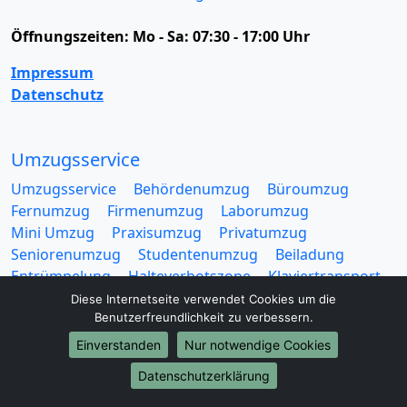
Öffnungszeiten:
Mo - Sa: 07:30 - 17:00 Uhr
Impressum
Datenschutz
Umzugsservice
Umzugsservice
Behördenumzug
Büroumzug
Fernumzug
Firmenumzug
Laborumzug
Mini Umzug
Praxisumzug
Privatumzug
Seniorenumzug
Studentenumzug
Beiladung
Entrümpelung
Halteverbotszone
Klaviertransport
Möbellift
Haushaltsauflösung
Möbeltaxi
Diese Internetseite verwendet Cookies um die
Benutzerfreundlichkeit zu verbessern.
Möbelmitfahrzentrale
Umzugskartons
Einverstanden
Nur notwendige Cookies
Datenschutzerklärung