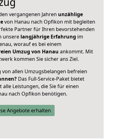
zug
 den vergangenen Jahren
unzählige
ge
von Hanau nach Opfikon mit begleiten
rfekte Partner für Ihren bevorstehenden
h unsere
langjährige Erfahrung
im
enau, worauf es bei einem
freien Umzug von Hanau
ankommt. Mit
werk kommen Sie sicher ans Ziel.
ig von allen Umzugsbelangen befreien
annen?
Das Full-Service-Paket bietet
alle Leistungen, die Sie für einen
nau nach Opfikon benötigen.
se Angebote erhalten