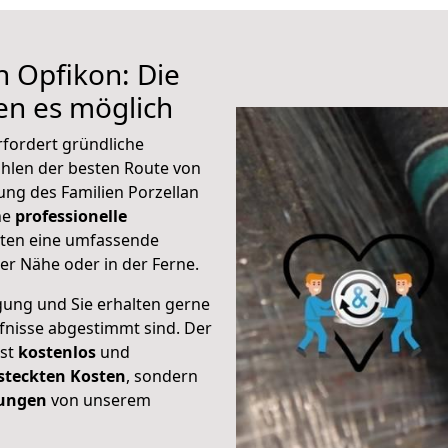
h Opfikon: Die
n es möglich
rfordert gründliche
hlen der besten Route von
ung des Familien Porzellan
ine
professionelle
eten eine umfassende
er Nähe oder in der Ferne.
gung und Sie erhalten gerne
rfnisse abgestimmt sind. Der
ist
kostenlos
und
steckten Kosten
, sondern
tungen
von unserem