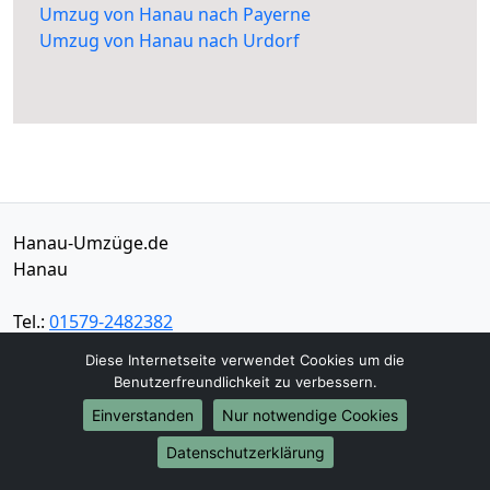
Umzug von Hanau nach Payerne
Umzug von Hanau nach Urdorf
Hanau-Umzüge.de
Hanau
Tel.:
01579-2482382
E-Mail:
info@hanau-umzuege.de
Diese Internetseite verwendet Cookies um die
Benutzerfreundlichkeit zu verbessern.
Öffnungszeiten:
Mo - Sa: 07:30 - 17:00 Uhr
Einverstanden
Nur notwendige Cookies
Impressum
Datenschutzerklärung
Datenschutz