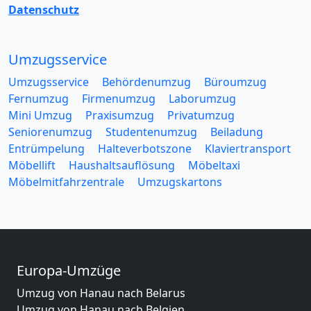
Datenschutz
Umzugsservice
Umzugsservice
Behördenumzug
Büroumzug
Fernumzug
Firmenumzug
Laborumzug
Mini Umzug
Praxisumzug
Privatumzug
Seniorenumzug
Studentenumzug
Beiladung
Entrümpelung
Halteverbotszone
Klaviertransport
Möbellift
Haushaltsauflösung
Möbeltaxi
Möbelmitfahrzentrale
Umzugskartons
Europa-Umzüge
Umzug von Hanau nach Belarus
Umzug von Hanau nach Belgien