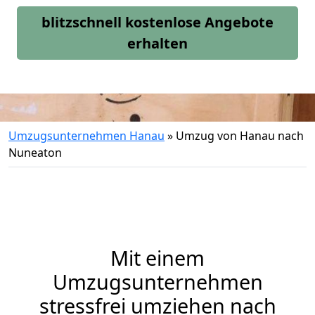
blitzschnell kostenlose Angebote
erhalten
Umzugsunternehmen Hanau
»
Umzug von Hanau nach
Nuneaton
Mit einem
Umzugsunternehmen
stressfrei umziehen nach