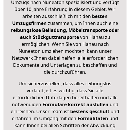
Umzugs nach Nuneaton spezialisiert und verfügt
über 10 Jahre Erfahrung in diesem Gebiet. Wir
arbeiten ausschließlich mit den
besten
Umzugsfirmen
zusammen, um Ihnen auch eine
reibungslose Beiladung, Möbeltransporte oder
auch Stückguttransporte
von Hanau zu
ermöglichen. Wenn Sie von Hanau nach
Nuneaton umziehen möchten, kann unser
Netzwerk Ihnen dabei helfen, alle erforderlichen
Dokumente und Unterlagen zu beschaffen und
die durchzuführen.
Um sicherzustellen, dass alles reibungslos
verläuft, ist es wichtig, dass Sie alle
erforderlichen Unterlagen bereithalten und alle
notwendigen
Formulare
korrekt
ausfüllen
und
einreichen. Unser Team ist
bestens geschult
und
erfahren im Umgang mit den
Formalitäten
und
kann Ihnen bei allen Schritten der Abwicklung