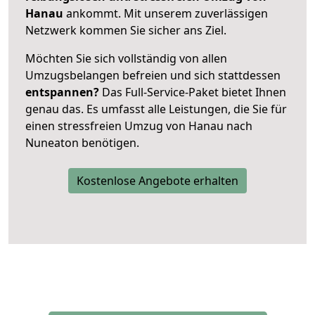
Hanau
ankommt. Mit unserem zuverlässigen
Netzwerk kommen Sie sicher ans Ziel.
Möchten Sie sich vollständig von allen
Umzugsbelangen befreien und sich stattdessen
entspannen?
Das Full-Service-Paket bietet Ihnen
genau das. Es umfasst alle Leistungen, die Sie für
einen stressfreien Umzug von Hanau nach
Nuneaton benötigen.
Kostenlose Angebote erhalten