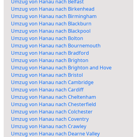
Umzug von Hanau nach Belfast
Umzug von Hanau nach Birkenhead
Umzug von Hanau nach Birmingham
Umzug von Hanau nach Blackburn
Umzug von Hanau nach Blackpool
Umzug von Hanau nach Bolton
Umzug von Hanau nach Bournemouth
Umzug von Hanau nach Bradford
Umzug von Hanau nach Brighton
Umzug von Hanau nach Brighton and Hove
Umzug von Hanau nach Bristol
Umzug von Hanau nach Cambridge
Umzug von Hanau nach Cardiff
Umzug von Hanau nach Cheltenham
Umzug von Hanau nach Chesterfield
Umzug von Hanau nach Colchester
Umzug von Hanau nach Coventry
Umzug von Hanau nach Crawley
Umzug von Hanau nach Dearne Valley