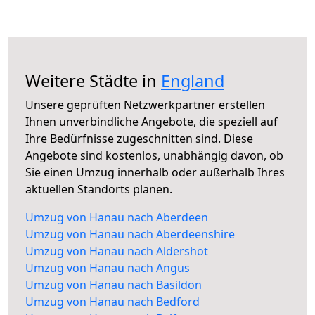
Weitere Städte in
England
Unsere geprüften Netzwerkpartner erstellen
Ihnen unverbindliche Angebote, die speziell auf
Ihre Bedürfnisse zugeschnitten sind. Diese
Angebote sind kostenlos, unabhängig davon, ob
Sie einen Umzug innerhalb oder außerhalb Ihres
aktuellen Standorts planen.
Umzug von Hanau nach Aberdeen
Umzug von Hanau nach Aberdeenshire
Umzug von Hanau nach Aldershot
Umzug von Hanau nach Angus
Umzug von Hanau nach Basildon
Umzug von Hanau nach Bedford