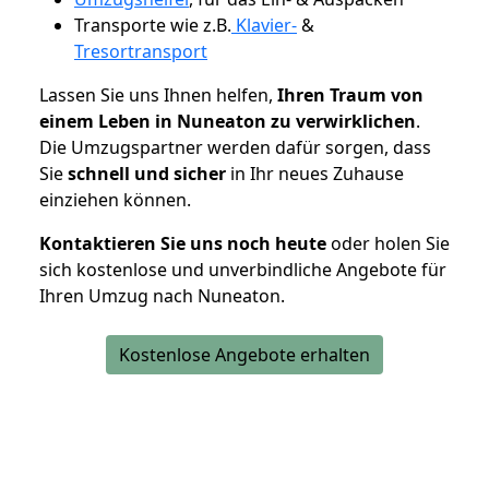
Transporte wie z.B.
Klavier-
&
Tresortransport
Lassen Sie uns Ihnen helfen,
Ihren Traum von
einem Leben in Nuneaton zu verwirklichen
.
Die Umzugspartner werden dafür sorgen, dass
Sie
schnell und sicher
in Ihr neues Zuhause
einziehen können.
Kontaktieren Sie uns noch heute
oder holen Sie
sich kostenlose und unverbindliche Angebote für
Ihren Umzug nach Nuneaton.
Kostenlose Angebote erhalten