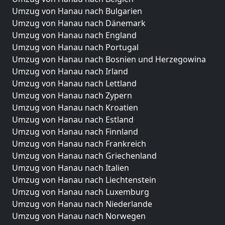
Umzug von Hanau nach Bulgarien
Umzug von Hanau nach Dänemark
Umzug von Hanau nach England
Umzug von Hanau nach Portugal
Umzug von Hanau nach Bosnien und Herzegowina
Umzug von Hanau nach Irland
Umzug von Hanau nach Lettland
Umzug von Hanau nach Zypern
Umzug von Hanau nach Kroatien
Umzug von Hanau nach Estland
Umzug von Hanau nach Finnland
Umzug von Hanau nach Frankreich
Umzug von Hanau nach Griechenland
Umzug von Hanau nach Italien
Umzug von Hanau nach Liechtenstein
Umzug von Hanau nach Luxemburg
Umzug von Hanau nach Niederlande
Umzug von Hanau nach Norwegen