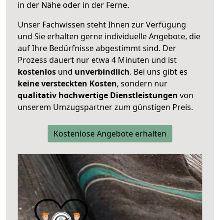
in der Nähe oder in der Ferne.
Unser Fachwissen steht Ihnen zur Verfügung
und Sie erhalten gerne individuelle Angebote, die
auf Ihre Bedürfnisse abgestimmt sind. Der
Prozess dauert nur etwa 4 Minuten und ist
kostenlos
und
unverbindlich
. Bei uns gibt es
keine versteckten Kosten
, sondern nur
qualitativ hochwertige Dienstleistungen
von
unserem Umzugspartner zum günstigen Preis.
Kostenlose Angebote erhalten