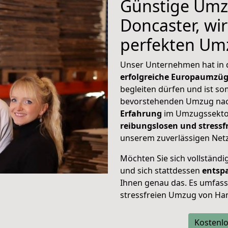
Günstige Umz
Doncaster, wir
perfekten Um
Unser Unternehmen hat in
erfolgreiche Europaumzü
begleiten dürfen und ist so
bevorstehenden Umzug nac
Erfahrung
im Umzugssektor
reibungslosen und stress
unserem zuverlässigen Netz
Möchten Sie sich vollständ
und sich stattdessen
entsp
Ihnen genau das. Es umfasst 
stressfreien Umzug von Ha
Kostenlo