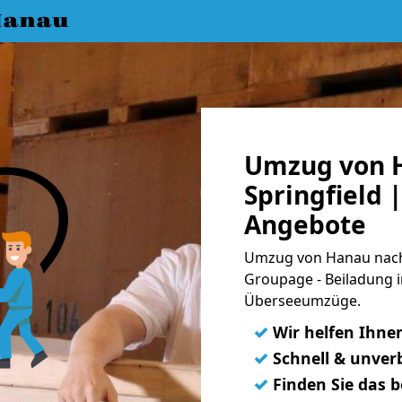
Hanau
Umzug von 
Springfield |
Angebote
Umzug von Hanau nach S
Groupage - Beiladung i
Überseeumzüge.
✓
Wir helfen Ihne
✓
Schnell & unverb
✓
Finden Sie das 