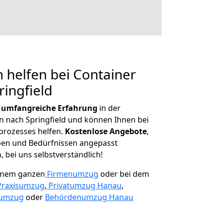
 helfen bei Container
ringfield
r
umfangreiche Erfahrung
in der
nach Springfield und können Ihnen bei
prozesses helfen.
K
ostenlose Angebote
,
ben und Bedürfnissen angepasst
 bei uns selbstverständlich!
einem ganzen
Firmenumzug
oder bei dem
Praxisumzug
,
Privatumzug Hanau
,
numzug
oder
Behördenumzug Hanau