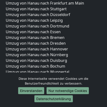
Umzug von Hanau nach Frankfurt am Main
Umzug von Hanau nach Stuttgart
Umzug von Hanau nach Düsseldorf
Umzug von Hanau nach Leipzig
Umzug von Hanau nach Dortmund
Umzug von Hanau nach Essen
Umzug von Hanau nach Bremen
Umzug von Hanau nach Dresden
Umzug von Hanau nach Hannover
Umzug von Hanau nach Nürnberg
Umzug von Hanau nach Duisburg
Umzug von Hanau nach Bochum
Umzug von Hanau nach Wuppertal
Umzug von Hanau nach Bielefeld
Diese Internetseite verwendet Cookies um die
Umzug von Hanau nach Bonn
Benutzerfreundlichkeit zu verbessern.
Umzug von Hanau nach Münster
Einverstanden
Nur notwendige Cookies
Internationale-Umzüge
Datenschutzerklärung
Umzug von Hanau nach Brasilien