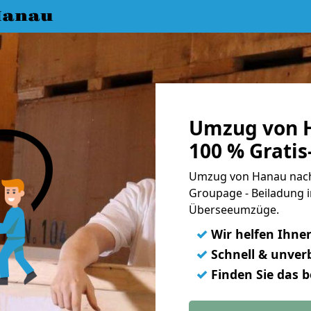
Hanau
Umzug von H
100 % Grati
Umzug von Hanau nach 
Groupage - Beiladung i
Überseeumzüge.
✓
Wir helfen Ihne
✓
Schnell & unverb
✓
Finden Sie das 