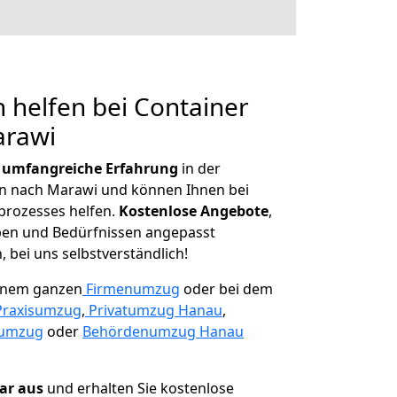
 helfen bei Container
arawi
r
umfangreiche Erfahrung
in der
 nach Marawi und können Ihnen bei
prozesses helfen.
K
ostenlose Angebote
,
ben und Bedürfnissen angepasst
 bei uns selbstverständlich!
einem ganzen
Firmenumzug
oder bei dem
Praxisumzug
,
Privatumzug Hanau
,
numzug
oder
Behördenumzug Hanau
lar aus
und erhalten Sie kostenlose