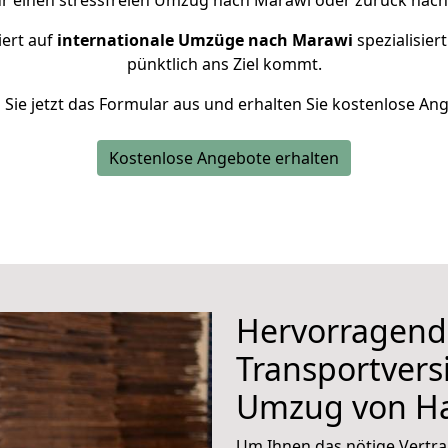
ür einen stressfreien Umzug nach Marawi oder zurück nach
iert auf
internationale Umzüge nach Marawi
spezialisier
pünktlich ans Ziel kommt.
n Sie jetzt das Formular aus und erhalten Sie kostenlose An
Kostenlose Angebote erhalten
Hervorragend
Transportvers
Umzug von H
Um Ihnen das nötige Vertra