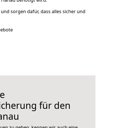
 Hanau benötigt wird.
t und sorgen dafür, dass alles sicher und
gebote
e
icherung für den
anau
uen zu geben, kennen wir auch eine