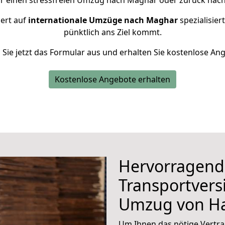
ür einen stressfreien Umzug nach Maghar oder zurück nach
iert auf
internationale Umzüge nach Maghar
spezialisier
pünktlich ans Ziel kommt.
n Sie jetzt das Formular aus und erhalten Sie kostenlose An
Kostenlose Angebote erhalten
Hervorragend
Transportvers
Umzug von H
Um Ihnen das nötige Vertra