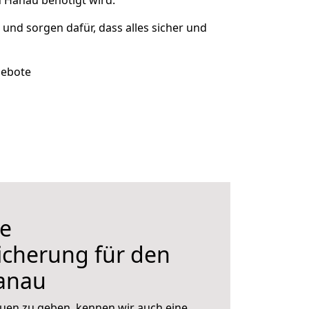
 Hanau benötigt wird.
t und sorgen dafür, dass alles sicher und
gebote
e
icherung für den
anau
uen zu geben, kennen wir auch eine