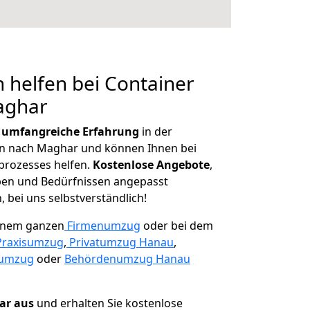
 helfen bei Container
aghar
r
umfangreiche Erfahrung
in der
 nach Maghar und können Ihnen bei
prozesses helfen.
K
ostenlose Angebote
,
ben und Bedürfnissen angepasst
 bei uns selbstverständlich!
einem ganzen
Firmenumzug
oder bei dem
Praxisumzug
,
Privatumzug Hanau
,
numzug
oder
Behördenumzug Hanau
lar aus
und erhalten Sie kostenlose