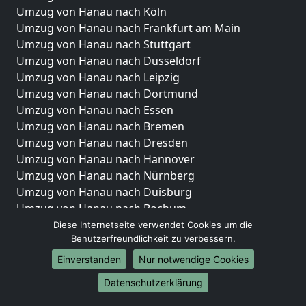
Umzug von Hanau nach Köln
Umzug von Hanau nach Frankfurt am Main
Umzug von Hanau nach Stuttgart
Umzug von Hanau nach Düsseldorf
Umzug von Hanau nach Leipzig
Umzug von Hanau nach Dortmund
Umzug von Hanau nach Essen
Umzug von Hanau nach Bremen
Umzug von Hanau nach Dresden
Umzug von Hanau nach Hannover
Umzug von Hanau nach Nürnberg
Umzug von Hanau nach Duisburg
Umzug von Hanau nach Bochum
Umzug von Hanau nach Wuppertal
Diese Internetseite verwendet Cookies um die
Benutzerfreundlichkeit zu verbessern.
Umzug von Hanau nach Bielefeld
Umzug von Hanau nach Bonn
Einverstanden
Nur notwendige Cookies
Umzug von Hanau nach Münster
Datenschutzerklärung
Internationale-Umzüge