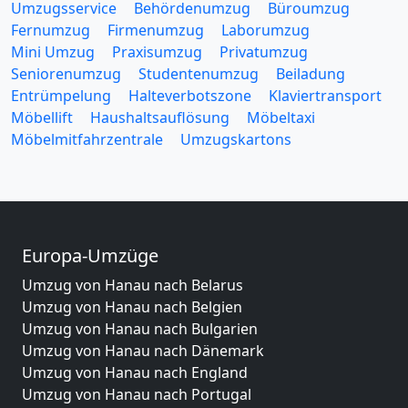
Umzugsservice
Behördenumzug
Büroumzug
Fernumzug
Firmenumzug
Laborumzug
Mini Umzug
Praxisumzug
Privatumzug
Seniorenumzug
Studentenumzug
Beiladung
Entrümpelung
Halteverbotszone
Klaviertransport
Möbellift
Haushaltsauflösung
Möbeltaxi
Möbelmitfahrzentrale
Umzugskartons
Europa-Umzüge
Umzug von Hanau nach Belarus
Umzug von Hanau nach Belgien
Umzug von Hanau nach Bulgarien
Umzug von Hanau nach Dänemark
Umzug von Hanau nach England
Umzug von Hanau nach Portugal