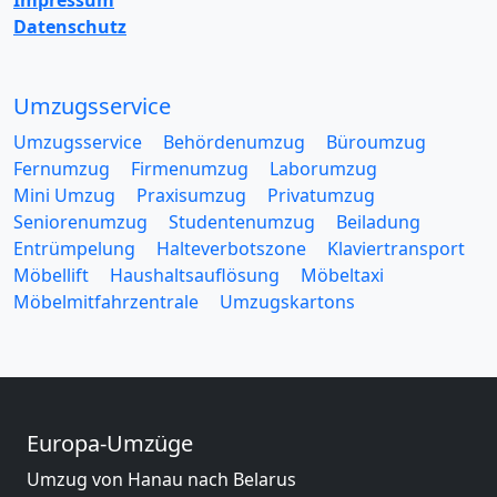
Impressum
Datenschutz
Umzugsservice
Umzugsservice
Behördenumzug
Büroumzug
Fernumzug
Firmenumzug
Laborumzug
Mini Umzug
Praxisumzug
Privatumzug
Seniorenumzug
Studentenumzug
Beiladung
Entrümpelung
Halteverbotszone
Klaviertransport
Möbellift
Haushaltsauflösung
Möbeltaxi
Möbelmitfahrzentrale
Umzugskartons
Europa-Umzüge
Umzug von Hanau nach Belarus