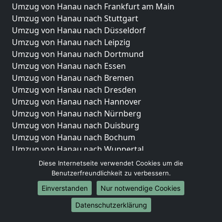
Umzug von Hanau nach Frankfurt am Main
Umzug von Hanau nach Stuttgart
Umzug von Hanau nach Düsseldorf
Umzug von Hanau nach Leipzig
Umzug von Hanau nach Dortmund
Umzug von Hanau nach Essen
Umzug von Hanau nach Bremen
Umzug von Hanau nach Dresden
Umzug von Hanau nach Hannover
Umzug von Hanau nach Nürnberg
Umzug von Hanau nach Duisburg
Umzug von Hanau nach Bochum
Umzug von Hanau nach Wuppertal
Umzug von Hanau nach Bielefeld
Diese Internetseite verwendet Cookies um die
Umzug von Hanau nach Bonn
Benutzerfreundlichkeit zu verbessern.
Umzug von Hanau nach Münster
Einverstanden
Nur notwendige Cookies
Internationale-Umzüge
Datenschutzerklärung
Umzug von Hanau nach Brasilien