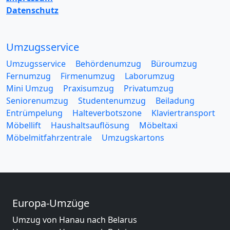
Datenschutz
Umzugsservice
Umzugsservice
Behördenumzug
Büroumzug
Fernumzug
Firmenumzug
Laborumzug
Mini Umzug
Praxisumzug
Privatumzug
Seniorenumzug
Studentenumzug
Beiladung
Entrümpelung
Halteverbotszone
Klaviertransport
Möbellift
Haushaltsauflösung
Möbeltaxi
Möbelmitfahrzentrale
Umzugskartons
Europa-Umzüge
Umzug von Hanau nach Belarus