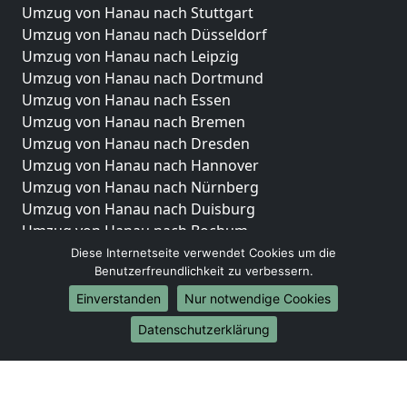
Umzug von Hanau nach Stuttgart
Umzug von Hanau nach Düsseldorf
Umzug von Hanau nach Leipzig
Umzug von Hanau nach Dortmund
Umzug von Hanau nach Essen
Umzug von Hanau nach Bremen
Umzug von Hanau nach Dresden
Umzug von Hanau nach Hannover
Umzug von Hanau nach Nürnberg
Umzug von Hanau nach Duisburg
Umzug von Hanau nach Bochum
Umzug von Hanau nach Wuppertal
Diese Internetseite verwendet Cookies um die
Benutzerfreundlichkeit zu verbessern.
Umzug von Hanau nach Bielefeld
Umzug von Hanau nach Bonn
Einverstanden
Nur notwendige Cookies
Umzug von Hanau nach Münster
Datenschutzerklärung
Internationale-Umzüge
Umzug von Hanau nach Brasilien
Umzug von Hanau nach Brunei Darussalam