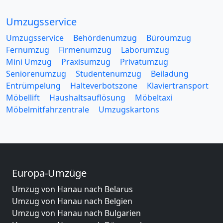
Umzugsservice
Umzugsservice
Behördenumzug
Büroumzug
Fernumzug
Firmenumzug
Laborumzug
Mini Umzug
Praxisumzug
Privatumzug
Seniorenumzug
Studentenumzug
Beiladung
Entrümpelung
Halteverbotszone
Klaviertransport
Möbellift
Haushaltsauflösung
Möbeltaxi
Möbelmitfahrzentrale
Umzugskartons
Europa-Umzüge
Umzug von Hanau nach Belarus
Umzug von Hanau nach Belgien
Umzug von Hanau nach Bulgarien