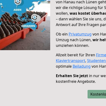
von Hanau nach Lünen geht!
wir die richtige Lösung für
wollen,
was kostet überh
– dann wählen Sie sie uns,
Antwort auf Ihre Fragen par
Ob ein
Privatumzug
von Han
Umzug nach Lünen,
wir hel
umziehen können.
Allzeit bereit für Ihren
Firm
Klaviertransport
,
Studente
optimale
Beiladung
von Han
Erhalten Sie jetzt
in nur we
kostenfreie Angebote.
Kostenlo