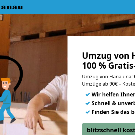
Hanau
Umzug von 
100 % Grati
Umzug von Hanau nac
Umzüge ab 90€ – Koste
✓
Wir helfen Ihne
✓
Schnell & unverb
✓
Finden Sie das 
blitzschnell ko