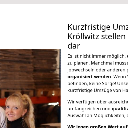
Kurzfristige U
Kröllwitz stelle
dar
Es ist nicht immer möglich
zu planen. Manchmal müsse
Jobwechseln oder anderen 
organisiert werden
. Wenn S
befinden, keine Sorge! Unser
kurzfristige Umzüge von Han
Wir verfügen über ausreic
umfangreichen und
qualif
Auswahl an Möglichkeiten, d
Wir legen großen Wert auf 