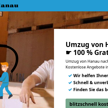
Hanau
Umzug von H
☛ 100 % Gra
Umzug von Hanau nach
Kostenlose Angebote i
✓
Wir helfen Ihne
✓
Schnell & unverb
✓
Finden Sie das 
blitzschnell ko