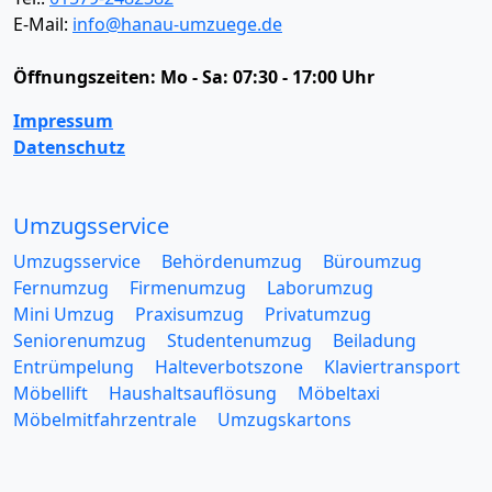
E-Mail:
info@hanau-umzuege.de
Öffnungszeiten:
Mo - Sa: 07:30 - 17:00 Uhr
Impressum
Datenschutz
Umzugsservice
Umzugsservice
Behördenumzug
Büroumzug
Fernumzug
Firmenumzug
Laborumzug
Mini Umzug
Praxisumzug
Privatumzug
Seniorenumzug
Studentenumzug
Beiladung
Entrümpelung
Halteverbotszone
Klaviertransport
Möbellift
Haushaltsauflösung
Möbeltaxi
Möbelmitfahrzentrale
Umzugskartons