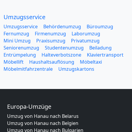
Umzugsservice
Umzugsservice
Behördenumzug
Büroumzug
Fernumzug
Firmenumzug
Laborumzug
Mini Umzug
Praxisumzug
Privatumzug
Seniorenumzug
Studentenumzug
Beiladung
Entrümpelung
Halteverbotszone
Klaviertransport
Möbellift
Haushaltsauflösung
Möbeltaxi
Möbelmitfahrzentrale
Umzugskartons
Europa-Umzüge
Umzug von Hanau nach Belarus
Umzug von Hanau nach Belgien
Umzug von Hanau nach Bulgarien