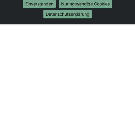
Umzug von Hanau nach Bonn
Einverstanden
Nur notwendige Cookies
Umzug von Hanau nach Münster
Datenschutzerklärung
Internationale-Umzüge
Umzug von Hanau nach Brasilien
Umzug von Hanau nach Brunei Darussalam
Umzug von Hanau nach Burkina Faso
Umzug von Hanau nach Burundi
Umzug von Hanau nach Chile
Umzug von Hanau nach China
Umzug von Hanau nach Cookinseln
Umzug von Hanau nach Costa Rica
Umzug von Hanau nach Curaçao
Umzug von Hanau nach Demokratische Republik
Kongo
Umzug von Hanau nach Dominica
Umzug von Hanau nach Dominikanische Republik
Umzug von Hanau nach Dschibuti
Umzug von Hanau nach Ecuador