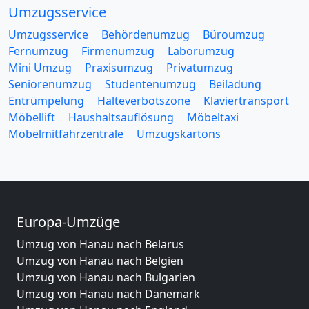
Umzugsservice
Umzugsservice
Behördenumzug
Büroumzug
Fernumzug
Firmenumzug
Laborumzug
Mini Umzug
Praxisumzug
Privatumzug
Seniorenumzug
Studentenumzug
Beiladung
Entrümpelung
Halteverbotszone
Klaviertransport
Möbellift
Haushaltsauflösung
Möbeltaxi
Möbelmitfahrzentrale
Umzugskartons
Europa-Umzüge
Umzug von Hanau nach Belarus
Umzug von Hanau nach Belgien
Umzug von Hanau nach Bulgarien
Umzug von Hanau nach Dänemark