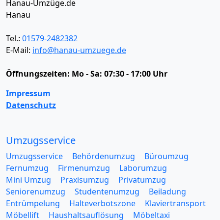
Hanau-Umzüge.de
Hanau
Tel.:
01579-2482382
E-Mail:
info@hanau-umzuege.de
Öffnungszeiten:
Mo - Sa: 07:30 - 17:00 Uhr
Impressum
Datenschutz
Umzugsservice
Umzugsservice
Behördenumzug
Büroumzug
Fernumzug
Firmenumzug
Laborumzug
Mini Umzug
Praxisumzug
Privatumzug
Seniorenumzug
Studentenumzug
Beiladung
Entrümpelung
Halteverbotszone
Klaviertransport
Möbellift
Haushaltsauflösung
Möbeltaxi