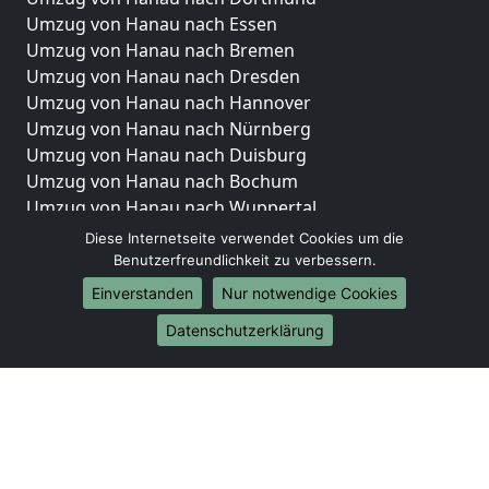
Umzug von Hanau nach Essen
Umzug von Hanau nach Bremen
Umzug von Hanau nach Dresden
Umzug von Hanau nach Hannover
Umzug von Hanau nach Nürnberg
Umzug von Hanau nach Duisburg
Umzug von Hanau nach Bochum
Umzug von Hanau nach Wuppertal
Umzug von Hanau nach Bielefeld
Diese Internetseite verwendet Cookies um die
Umzug von Hanau nach Bonn
Benutzerfreundlichkeit zu verbessern.
Umzug von Hanau nach Münster
Einverstanden
Nur notwendige Cookies
Internationale-Umzüge
Datenschutzerklärung
Umzug von Hanau nach Brasilien
Umzug von Hanau nach Brunei Darussalam
Umzug von Hanau nach Burkina Faso
Umzug von Hanau nach Burundi
Umzug von Hanau nach Chile