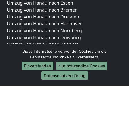
Umzug von Hanau nach Essen
Umzug von Hanau nach Bremen
Umzug von Hanau nach Dresden
Umzug von Hanau nach Hannover
Umzug von Hanau nach Nürnberg
Umzug von Hanau nach Duisburg
Umzug von Hanau nach Bochum
Umzug von Hanau nach Wuppertal
Diese Internetseite verwendet Cookies um die
Benutzerfreundlichkeit zu verbessern.
Umzug von Hanau nach Bielefeld
Umzug von Hanau nach Bonn
Einverstanden
Nur notwendige Cookies
Umzug von Hanau nach Münster
Datenschutzerklärung
Internationale-Umzüge
Umzug von Hanau nach Brasilien
Umzug von Hanau nach Brunei Darussalam
Umzug von Hanau nach Burkina Faso
Umzug von Hanau nach Burundi
Umzug von Hanau nach Chile
Umzug von Hanau nach China