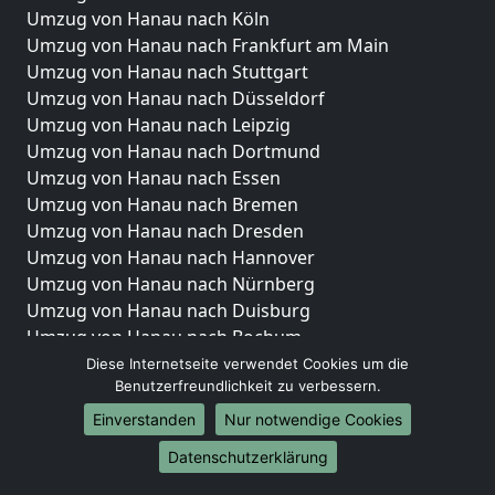
Umzug von Hanau nach Köln
Umzug von Hanau nach Frankfurt am Main
Umzug von Hanau nach Stuttgart
Umzug von Hanau nach Düsseldorf
Umzug von Hanau nach Leipzig
Umzug von Hanau nach Dortmund
Umzug von Hanau nach Essen
Umzug von Hanau nach Bremen
Umzug von Hanau nach Dresden
Umzug von Hanau nach Hannover
Umzug von Hanau nach Nürnberg
Umzug von Hanau nach Duisburg
Umzug von Hanau nach Bochum
Umzug von Hanau nach Wuppertal
Diese Internetseite verwendet Cookies um die
Benutzerfreundlichkeit zu verbessern.
Umzug von Hanau nach Bielefeld
Umzug von Hanau nach Bonn
Einverstanden
Nur notwendige Cookies
Umzug von Hanau nach Münster
Datenschutzerklärung
Internationale-Umzüge