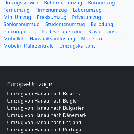
Umzugsservice
Behördenumzug
Büroumzug
Fernumzug
Firmenumzug
Laborumzug
Mini Umzug
Praxisumzug
Privatumzug
Seniorenumzug
Studentenumzug
Beiladung
Entrümpelung
Halteverbotszone
Klaviertransport
Möbellift
Haushaltsauflösung
Möbeltaxi
Möbelmitfahrzentrale
Umzugskartons
Europa-Umzüge
Umzug von Hanau nach Belarus
Umzug von Hanau nach Belgien
Umzug von Hanau nach Bulgarien
Umzug von Hanau nach Dänemark
Umzug von Hanau nach England
Umzug von Hanau nach Portugal