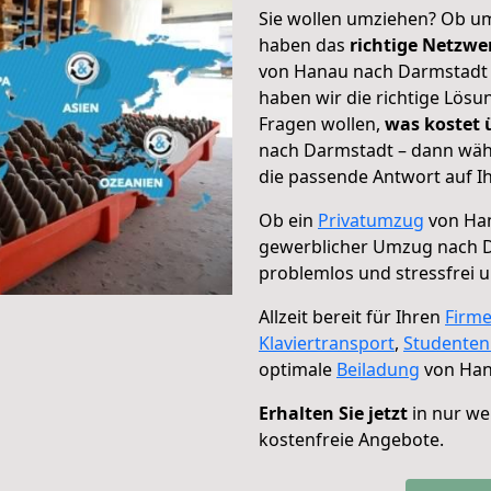
Sie wollen umziehen? Ob um
haben das
richtige Netzw
von Hanau nach Darmstadt g
haben wir die richtige Lösu
Fragen wollen,
was kostet
nach Darmstadt – dann wähl
die passende Antwort auf Ih
Ob ein
Privatumzug
von Han
gewerblicher Umzug nach 
problemlos und stressfrei 
Allzeit bereit für Ihren
Firm
Klaviertransport
,
Studente
optimale
Beiladung
von Han
Erhalten Sie jetzt
in nur we
kostenfreie Angebote.