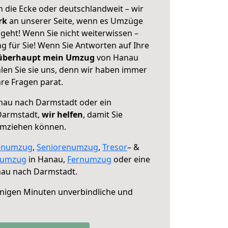
 die Ecke oder deutschlandweit – wir
erk
an unserer Seite, wenn es Umzüge
eht! Wenn Sie nicht weiterwissen –
ng für Sie! Wenn Sie Antworten auf Ihre
 überhaupt mein Umzug
von Hanau
en Sie sie uns, denn wir haben immer
re Fragen parat.
au nach Darmstadt oder ein
Darmstadt,
wir helfen
, damit Sie
umziehen können.
enumzug
,
Seniorenumzug
,
Tresor
– &
numzug
in Hanau,
Fernumzug
oder eine
au nach Darmstadt.
nigen Minuten unverbindliche und