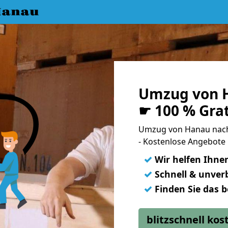
Hanau
Umzug von H
☛ 100 % Gra
Umzug von Hanau nac
- Kostenlose Angebote
✓
Wir helfen Ihne
✓
Schnell & unverb
✓
Finden Sie das 
blitzschnell ko