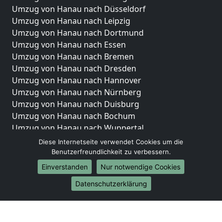
Umzug von Hanau nach Düsseldorf
Umzug von Hanau nach Leipzig
Umzug von Hanau nach Dortmund
Umzug von Hanau nach Essen
Umzug von Hanau nach Bremen
Umzug von Hanau nach Dresden
Umzug von Hanau nach Hannover
Umzug von Hanau nach Nürnberg
Umzug von Hanau nach Duisburg
Umzug von Hanau nach Bochum
Umzug von Hanau nach Wuppertal
Umzug von Hanau nach Bielefeld
Diese Internetseite verwendet Cookies um die
Umzug von Hanau nach Bonn
Benutzerfreundlichkeit zu verbessern.
Umzug von Hanau nach Münster
Einverstanden
Nur notwendige Cookies
Internationale-Umzüge
Datenschutzerklärung
Umzug von Hanau nach Brasilien
Umzug von Hanau nach Brunei Darussalam