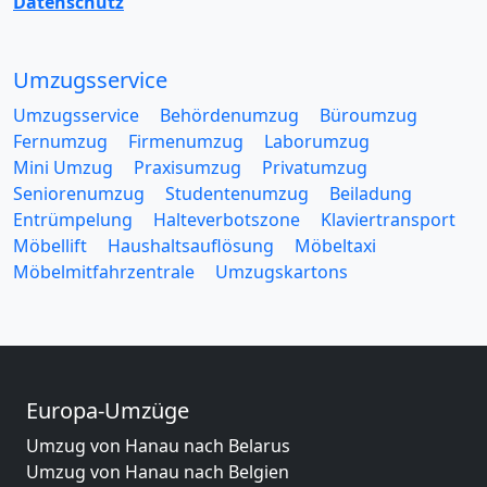
Datenschutz
Umzugsservice
Umzugsservice
Behördenumzug
Büroumzug
Fernumzug
Firmenumzug
Laborumzug
Mini Umzug
Praxisumzug
Privatumzug
Seniorenumzug
Studentenumzug
Beiladung
Entrümpelung
Halteverbotszone
Klaviertransport
Möbellift
Haushaltsauflösung
Möbeltaxi
Möbelmitfahrzentrale
Umzugskartons
Europa-Umzüge
Umzug von Hanau nach Belarus
Umzug von Hanau nach Belgien