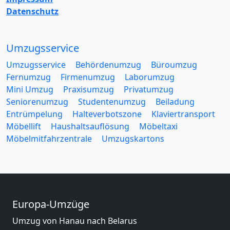
Datenschutz
Umzugsservice
Umzugsservice
Behördenumzug
Büroumzug
Fernumzug
Firmenumzug
Laborumzug
Mini Umzug
Praxisumzug
Privatumzug
Seniorenumzug
Studentenumzug
Beiladung
Entrümpelung
Halteverbotszone
Klaviertransport
Möbellift
Haushaltsauflösung
Möbeltaxi
Möbelmitfahrzentrale
Umzugskartons
Europa-Umzüge
Umzug von Hanau nach Belarus