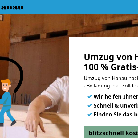
Hanau
Umzug von H
100 % Grati
Umzug von Hanau nach 
- Beiladung inkl. Zoll
✓
Wir helfen Ihne
✓
Schnell & unverb
✓
Finden Sie das 
blitzschnell ko