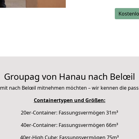
Kostenlo
Groupag von Hanau nach Belœil
Sie mit nach Belœil mitnehmen möchten – wir kennen die pas
Containertypen und Größen:
20er-Container: Fassungsvermögen 31m³
40er-Container: Fassungsvermögen 66m³
40er-High Cube: Fassungsvermögen 75m³