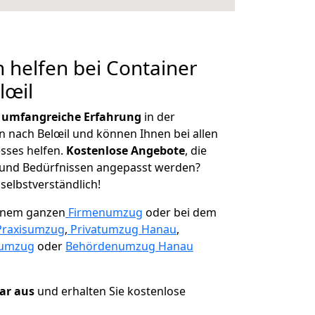
 helfen bei Container
lœil
r
umfangreiche Erfahrung
in der
nach Belœil und können Ihnen bei allen
sses helfen.
K
ostenlose Angebote
, die
und Bedürfnissen angepasst werden?
 selbstverständlich!
einem ganzen
Firmenumzug
oder bei dem
Praxisumzug
,
Privatumzug Hanau
,
numzug
oder
Behördenumzug Hanau
lar aus
und erhalten Sie kostenlose