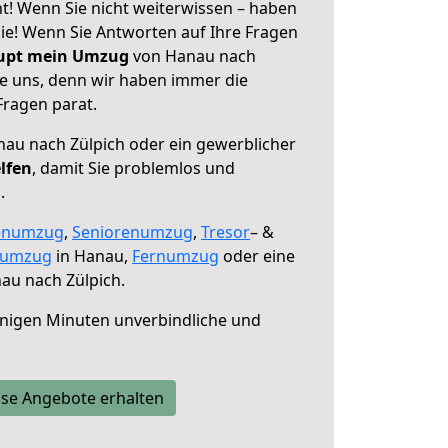
t! Wenn Sie nicht weiterwissen – haben
 Sie! Wenn Sie Antworten auf Ihre Fragen
aupt mein Umzug
von Hanau nach
ie uns, denn wir haben immer die
Fragen parat.
au nach Zülpich oder ein gewerblicher
lfen
, damit Sie problemlos und
.
enumzug
,
Seniorenumzug
,
Tresor
– &
numzug
in Hanau,
Fernumzug
oder eine
au nach Zülpich.
nigen Minuten unverbindliche und
se Angebote erhalten