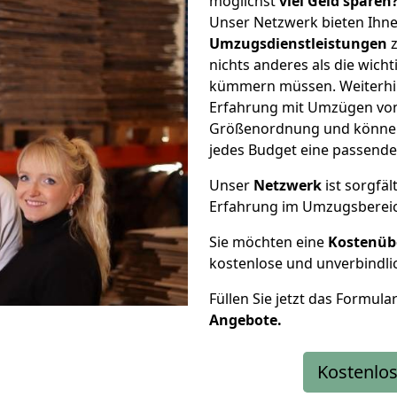
möglichst
viel Geld sparen
Unser Netzwerk bieten Ihn
Umzugsdienstleistungen
z
nichts anderes als die wic
kümmern müssen. Weiterhin
Erfahrung mit Umzügen von 
Größenordnung und können 
jedes Budget eine passende
Unser
Netzwerk
ist sorgfäl
Erfahrung im Umzugsberei
Sie möchten eine
Kostenüb
kostenlose und unverbindli
Füllen Sie jetzt das Formula
Angebote.
Kostenlos