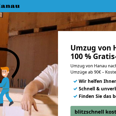
Hanau
Umzug von H
100 % Grati
Umzug von Hanau nach
Umzüge ab 90€ – Koste
✓
Wir helfen Ihne
✓
Schnell & unverb
✓
Finden Sie das 
blitzschnell ko