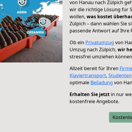
von Hanau nach Zülpich geh
wir die richtige Lösung für
wollen,
was kostet überh
Zülpich – dann wählen Sie s
passende Antwort auf Ihre 
Ob ein
Privatumzug
von Han
Umzug nach Zülpich,
wir he
stressfrei umziehen können
Allzeit bereit für Ihren
Firm
Klaviertransport
,
Studente
optimale
Beiladung
von Han
Erhalten Sie jetzt
in nur we
kostenfreie Angebote.
Kostenlo