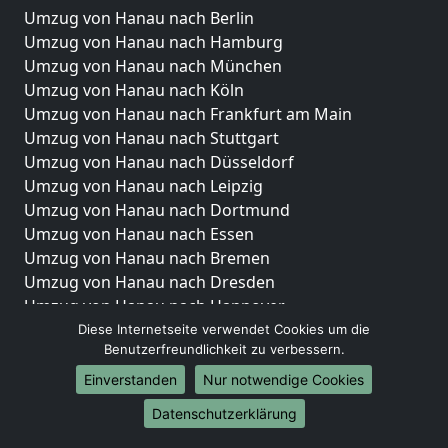
Umzug von Hanau nach Berlin
Umzug von Hanau nach Hamburg
Umzug von Hanau nach München
Umzug von Hanau nach Köln
Umzug von Hanau nach Frankfurt am Main
Umzug von Hanau nach Stuttgart
Umzug von Hanau nach Düsseldorf
Umzug von Hanau nach Leipzig
Umzug von Hanau nach Dortmund
Umzug von Hanau nach Essen
Umzug von Hanau nach Bremen
Umzug von Hanau nach Dresden
Umzug von Hanau nach Hannover
Umzug von Hanau nach Nürnberg
Diese Internetseite verwendet Cookies um die
Benutzerfreundlichkeit zu verbessern.
Umzug von Hanau nach Duisburg
Umzug von Hanau nach Bochum
Einverstanden
Nur notwendige Cookies
Umzug von Hanau nach Wuppertal
Datenschutzerklärung
Umzug von Hanau nach Bielefeld