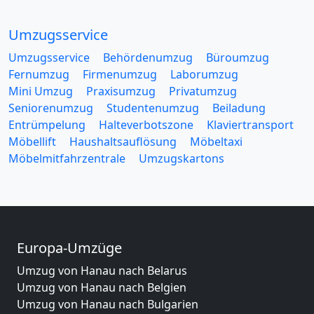
Umzugsservice
Umzugsservice
Behördenumzug
Büroumzug
Fernumzug
Firmenumzug
Laborumzug
Mini Umzug
Praxisumzug
Privatumzug
Seniorenumzug
Studentenumzug
Beiladung
Entrümpelung
Halteverbotszone
Klaviertransport
Möbellift
Haushaltsauflösung
Möbeltaxi
Möbelmitfahrzentrale
Umzugskartons
Europa-Umzüge
Umzug von Hanau nach Belarus
Umzug von Hanau nach Belgien
Umzug von Hanau nach Bulgarien