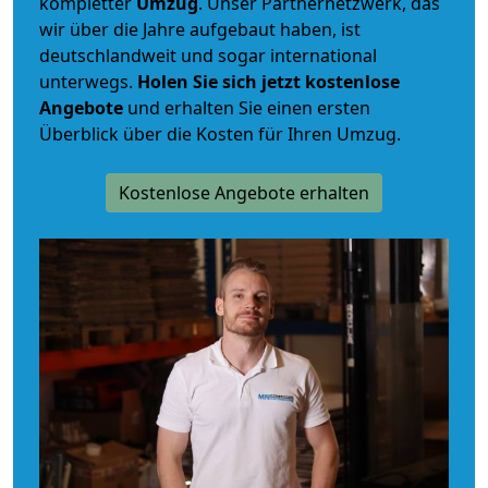
kompletter
Umzug
. Unser Partnernetzwerk, das
wir über die Jahre aufgebaut haben, ist
deutschlandweit und sogar international
unterwegs.
Holen Sie sich jetzt kostenlose
Angebote
und erhalten Sie einen ersten
Überblick über die Kosten für Ihren Umzug.
Kostenlose Angebote erhalten