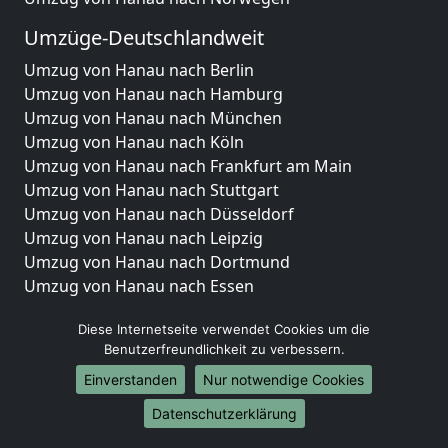
Umzüge-Deutschlandweit
Umzug von Hanau nach Berlin
Umzug von Hanau nach Hamburg
Umzug von Hanau nach München
Umzug von Hanau nach Köln
Umzug von Hanau nach Frankfurt am Main
Umzug von Hanau nach Stuttgart
Umzug von Hanau nach Düsseldorf
Umzug von Hanau nach Leipzig
Umzug von Hanau nach Dortmund
Umzug von Hanau nach Essen
Umzug von Hanau nach Bremen
Diese Internetseite verwendet Cookies um die
Umzug von Hanau nach Dresden
Benutzerfreundlichkeit zu verbessern.
Umzug von Hanau nach Hannover
Umzug von Hanau nach Nürnberg
Einverstanden
Nur notwendige Cookies
Umzug von Hanau nach Duisburg
Datenschutzerklärung
Umzug von Hanau nach Bochum