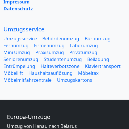
Impressum
Datenschutz
Umzugsservice
Umzugsservice
Behördenumzug
Büroumzug
Fernumzug
Firmenumzug
Laborumzug
Mini Umzug
Praxisumzug
Privatumzug
Seniorenumzug
Studentenumzug
Beiladung
Entrümpelung
Halteverbotszone
Klaviertransport
Möbellift
Haushaltsauflösung
Möbeltaxi
Möbelmitfahrzentrale
Umzugskartons
Europa-Umzüge
Umzug von Hanau nach Belarus