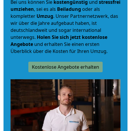
Bei uns können Sie
kostengünstig
und
stressfrei
umziehen
, sei es als
Beiladung
oder als
kompletter
Umzug
. Unser Partnernetzwerk, das
wir über die Jahre aufgebaut haben, ist
deutschlandweit und sogar international
unterwegs.
Holen Sie sich jetzt kostenlose
Angebote
und erhalten Sie einen ersten
Überblick über die Kosten für Ihren Umzug.
Kostenlose Angebote erhalten