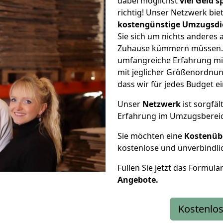
dabei möglichst
viel Geld 
richtig! Unser Netzwerk bi
kostengünstige Umzugsdi
Sie sich um nichts anderes 
Zuhause kümmern müssen. W
umfangreiche Erfahrung m
mit jeglicher Größenordnun
dass wir für jedes Budget 
Unser
Netzwerk
ist sorgfäl
Erfahrung im Umzugsberei
Sie möchten eine
Kostenüb
kostenlose und unverbindli
Füllen Sie jetzt das Formula
Angebote.
Kostenlos