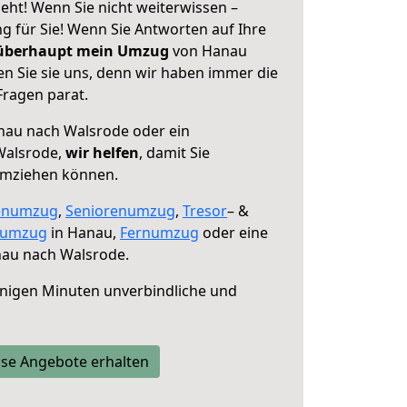
ht! Wenn Sie nicht weiterwissen –
ng für Sie! Wenn Sie Antworten auf Ihre
 überhaupt mein Umzug
von Hanau
n Sie sie uns, denn wir haben immer die
Fragen parat.
au nach Walsrode oder ein
Walsrode,
wir helfen
, damit Sie
umziehen können.
enumzug
,
Seniorenumzug
,
Tresor
– &
numzug
in Hanau,
Fernumzug
oder eine
au nach Walsrode.
nigen Minuten unverbindliche und
se Angebote erhalten