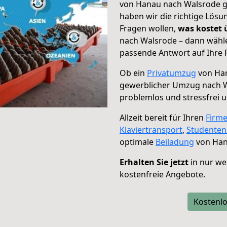
von Hanau nach Walsrode ge
haben wir die richtige Lösu
Fragen wollen,
was kostet
nach Walsrode – dann wähle
passende Antwort auf Ihre 
Ob ein
Privatumzug
von Han
gewerblicher Umzug nach 
problemlos und stressfrei 
Allzeit bereit für Ihren
Firm
Klaviertransport
,
Studente
optimale
Beiladung
von Han
Erhalten Sie jetzt
in nur we
kostenfreie Angebote.
Kostenlo