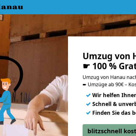
Hanau
Umzug von 
☛ 100 % Gra
Umzug von Hanau nac
➨ Umzüge ab 90€ – Kos
✓
Wir helfen Ihne
✓
Schnell & unverb
✓
Finden Sie das 
blitzschnell ko