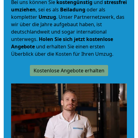
Bei uns können Sie
kostengünstig
und
stressfrei
umziehen
, sei es als
Beiladung
oder als
kompletter
Umzug
. Unser Partnernetzwerk, das
wir über die Jahre aufgebaut haben, ist
deutschlandweit und sogar international
unterwegs.
Holen Sie sich jetzt kostenlose
Angebote
und erhalten Sie einen ersten
Überblick über die Kosten für Ihren Umzug.
Kostenlose Angebote erhalten