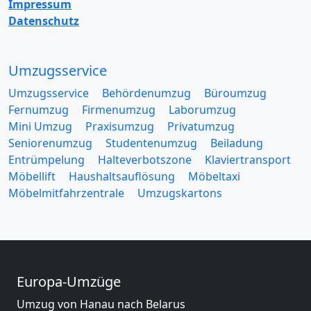
Impressum
Datenschutz
Umzugsservice
Umzugsservice
Behördenumzug
Büroumzug
Fernumzug
Firmenumzug
Laborumzug
Mini Umzug
Praxisumzug
Privatumzug
Seniorenumzug
Studentenumzug
Beiladung
Entrümpelung
Halteverbotszone
Klaviertransport
Möbellift
Haushaltsauflösung
Möbeltaxi
Möbelmitfahrzentrale
Umzugskartons
Europa-Umzüge
Umzug von Hanau nach Belarus