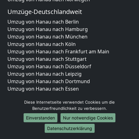
Umzüge-Deutschlandweit
Umzug von Hanau nach Berlin
Umzug von Hanau nach Hamburg
Umzug von Hanau nach München
Umzug von Hanau nach Köln
Umzug von Hanau nach Frankfurt am Main
Umzug von Hanau nach Stuttgart
Umzug von Hanau nach Düsseldorf
Umzug von Hanau nach Leipzig
Umzug von Hanau nach Dortmund
Umzug von Hanau nach Essen
Umzug von Hanau nach Bremen
Diese Internetseite verwendet Cookies um die
Umzug von Hanau nach Dresden
Benutzerfreundlichkeit zu verbessern.
Umzug von Hanau nach Hannover
Umzug von Hanau nach Nürnberg
Einverstanden
Nur notwendige Cookies
Umzug von Hanau nach Duisburg
Datenschutzerklärung
Umzug von Hanau nach Bochum