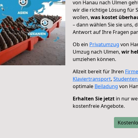
von Hanau nach Ulmen geht!
wir die richtige Lösung für
wollen,
was kostet überh
– dann wählen Sie sie uns,
Antwort auf Ihre Fragen par
Ob ein
Privatumzug
von Han
Umzug nach Ulmen,
wir he
umziehen können.
Allzeit bereit für Ihren
Firm
Klaviertransport
,
Studente
optimale
Beiladung
von Han
Erhalten Sie jetzt
in nur we
kostenfreie Angebote.
Kostenlo