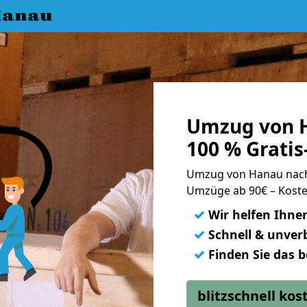
Hanau
Umzug von 
100 % Grati
Umzug von Hanau nac
Umzüge ab 90€ – Koste
✓
Wir helfen Ihne
✓
Schnell & unverb
✓
Finden Sie das 
blitzschnell ko