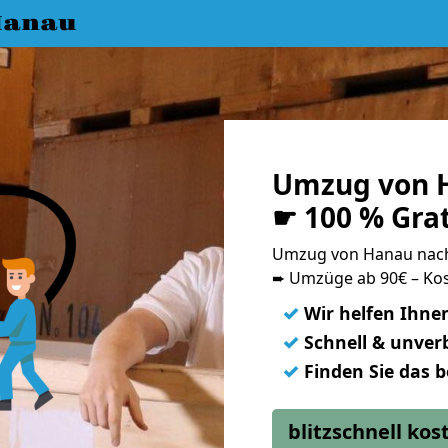
Hanau
Umzug von 
☛ 100 % Gra
Umzug von Hanau nac
➨ Umzüge ab 90€ – Kos
✓
Wir helfen Ihne
✓
Schnell & unverb
✓
Finden Sie das 
blitzschnell ko