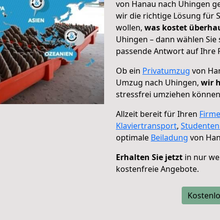
von Hanau nach Uhingen geh
wir die richtige Lösung für
wollen,
was kostet überh
Uhingen – dann wählen Sie 
passende Antwort auf Ihre 
Ob ein
Privatumzug
von Han
Umzug nach Uhingen,
wir 
stressfrei umziehen können
Allzeit bereit für Ihren
Firm
Klaviertransport
,
Studente
optimale
Beiladung
von Han
Erhalten Sie jetzt
in nur we
kostenfreie Angebote.
Kostenlo