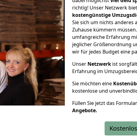
dabei möglichst
viel Geld 
richtig! Unser Netzwerk bi
kostengünstige Umzugsdi
Sie sich um nichts anderes 
Zuhause kümmern müssen. W
umfangreiche Erfahrung m
jeglicher Größenordnung u
wir für jedes Budget eine 
Unser
Netzwerk
ist sorgfäl
Erfahrung im Umzugsberei
Sie möchten eine
Kostenüb
kostenlose und unverbindli
Füllen Sie jetzt das Formula
Angebote.
Kostenlos