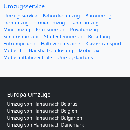
Umzugsservice
Umzugsservice
Behördenumzug
Büroumzug
Fernumzug
Firmenumzug
Laborumzug
Mini Umzug
Praxisumzug
Privatumzug
Seniorenumzug
Studentenumzug
Beiladung
Entrümpelung
Halteverbotszone
Klaviertransport
Möbellift
Haushaltsauflösung
Möbeltaxi
Möbelmitfahrzentrale
Umzugskartons
Europa-Umzüge
Umzug von Hanau nach Belarus
Umzug von Hanau nach Belgien
Umzug von Hanau nach Bulgarien
Umzug von Hanau nach Dänemark