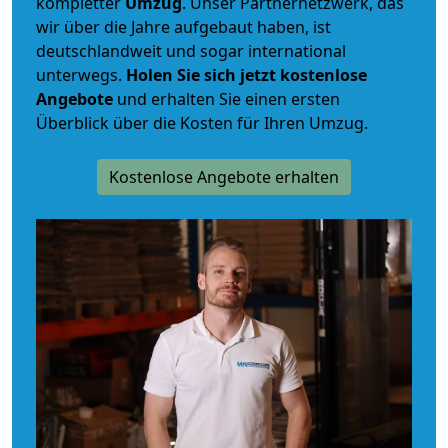
kompletter
Umzug
. Unser Partnernetzwerk, das
wir über die Jahre aufgebaut haben, ist
deutschlandweit und sogar international
unterwegs.
Holen Sie sich jetzt kostenlose
Angebote
und erhalten Sie einen ersten
Überblick über die Kosten für Ihren Umzug.
Kostenlose Angebote erhalten