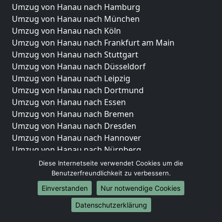
Umzug von Hanau nach Hamburg
Umzug von Hanau nach München
Umzug von Hanau nach Köln
Umzug von Hanau nach Frankfurt am Main
Umzug von Hanau nach Stuttgart
Umzug von Hanau nach Düsseldorf
Umzug von Hanau nach Leipzig
Umzug von Hanau nach Dortmund
Umzug von Hanau nach Essen
Umzug von Hanau nach Bremen
Umzug von Hanau nach Dresden
Umzug von Hanau nach Hannover
Umzug von Hanau nach Nürnberg
Umzug von Hanau nach Duisburg
Diese Internetseite verwendet Cookies um die
Umzug von Hanau nach Bochum
Benutzerfreundlichkeit zu verbessern.
Umzug von Hanau nach Wuppertal
Einverstanden
Nur notwendige Cookies
Umzug von Hanau nach Bielefeld
Datenschutzerklärung
Umzug von Hanau nach Bonn
Umzug von Hanau nach Münster