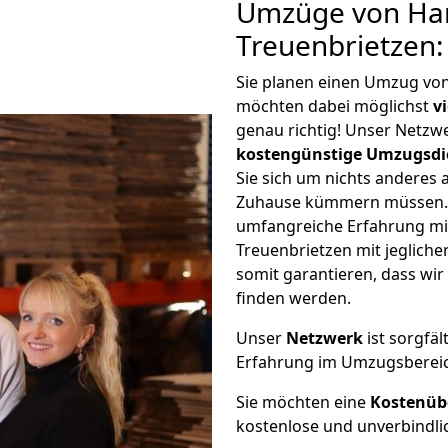
Umzüge von Ha
Treuenbrietzen:
Sie planen einen Umzug vo
möchten dabei möglichst
v
genau richtig! Unser Netzw
kostengünstige Umzugsdi
Sie sich um nichts anderes 
Zuhause kümmern müssen. W
umfangreiche Erfahrung m
Treuenbrietzen mit jeglic
somit garantieren, dass wi
finden werden.
Unser
Netzwerk
ist sorgfäl
Erfahrung im Umzugsberei
Sie möchten eine
Kostenüb
kostenlose und unverbindli