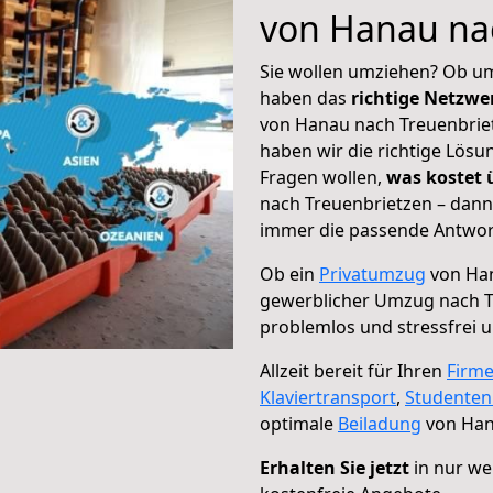
von Hanau na
Sie wollen umziehen? Ob um
haben das
richtige Netzw
von Hanau nach Treuenbriet
haben wir die richtige Lösu
Fragen wollen,
was kostet
nach Treuenbrietzen – dann
immer die passende Antwort
Ob ein
Privatumzug
von Han
gewerblicher Umzug nach T
problemlos und stressfrei 
Allzeit bereit für Ihren
Firm
Klaviertransport
,
Studente
optimale
Beiladung
von Han
Erhalten Sie jetzt
in nur we