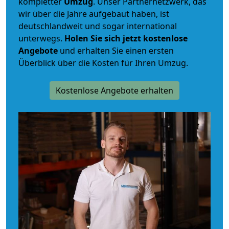
kompletter
Umzug
. Unser Partnernetzwerk, das
wir über die Jahre aufgebaut haben, ist
deutschlandweit und sogar international
unterwegs.
Holen Sie sich jetzt kostenlose
Angebote
und erhalten Sie einen ersten
Überblick über die Kosten für Ihren Umzug.
Kostenlose Angebote erhalten