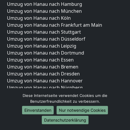
Umzug von Hanau nach Hamburg
Umzug von Hanau nach München
Umzug von Hanau nach Köln
Umzug von Hanau nach Frankfurt am Main
Umzug von Hanau nach Stuttgart
Umzug von Hanau nach Düsseldorf
Umzug von Hanau nach Leipzig
Umzug von Hanau nach Dortmund
Umzug von Hanau nach Essen
Umzug von Hanau nach Bremen
Umzug von Hanau nach Dresden
Umzug von Hanau nach Hannover
Umzug von Hanau nach Nürnberg
Umzug von Hanau nach Duisburg
Diese Internetseite verwendet Cookies um die
Umzug von Hanau nach Bochum
Benutzerfreundlichkeit zu verbessern.
Umzug von Hanau nach Wuppertal
Einverstanden
Nur notwendige Cookies
Umzug von Hanau nach Bielefeld
Datenschutzerklärung
Umzug von Hanau nach Bonn
Umzug von Hanau nach Münster