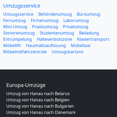
Umzugsservice
Umzugsservice
Behördenumzug
Büroumzug
Fernumzug
Firmenumzug
Laborumzug
Mini Umzug
Praxisumzug
Privatumzug
Seniorenumzug
Studentenumzug
Beiladung
Entrümpelung
Halteverbotszone
Klaviertransport
Möbellift
Haushaltsauflösung
Möbeltaxi
Möbelmitfahrzentrale
Umzugskartons
Europa-Umzüge
Umzug von Hanau nach Belarus
Umzug von Hanau nach Belgien
Umzug von Hanau nach Bulgarien
Umzug von Hanau nach Dänemark