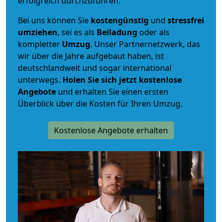
erfolgreich durchzuführen.
Bei uns können Sie
kostengünstig
und
stressfrei
umziehen
, sei es als
Beiladung
oder als
kompletter
Umzug
. Unser Partnernetzwerk, das
wir über die Jahre aufgebaut haben, ist
deutschlandweit und sogar international
unterwegs.
Holen Sie sich jetzt kostenlose
Angebote
und erhalten Sie einen ersten
Überblick über die Kosten für Ihren Umzug.
Kostenlose Angebote erhalten