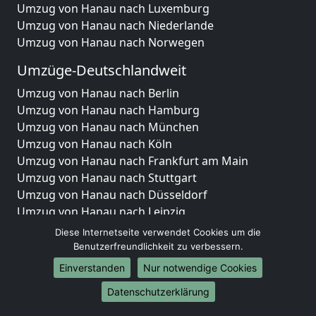
Umzug von Hanau nach Luxemburg
Umzug von Hanau nach Niederlande
Umzug von Hanau nach Norwegen
Umzüge-Deutschlandweit
Umzug von Hanau nach Berlin
Umzug von Hanau nach Hamburg
Umzug von Hanau nach München
Umzug von Hanau nach Köln
Umzug von Hanau nach Frankfurt am Main
Umzug von Hanau nach Stuttgart
Umzug von Hanau nach Düsseldorf
Umzug von Hanau nach Leipzig
Umzug von Hanau nach Dortmund
Diese Internetseite verwendet Cookies um die
Umzug von Hanau nach Essen
Benutzerfreundlichkeit zu verbessern.
Umzug von Hanau nach Bremen
Einverstanden
Nur notwendige Cookies
Umzug von Hanau nach Dresden
Datenschutzerklärung
Umzug von Hanau nach Hannover
Umzug von Hanau nach Nürnberg