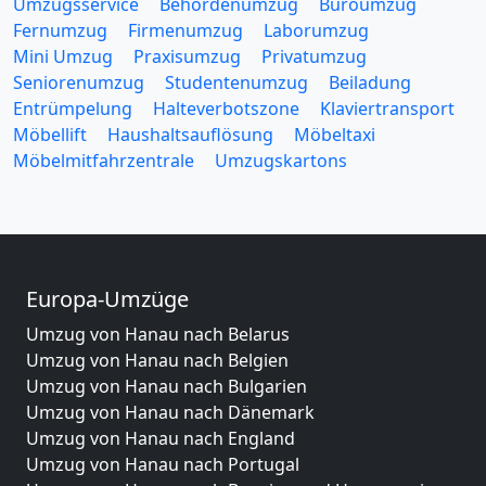
Umzugsservice
Behördenumzug
Büroumzug
Fernumzug
Firmenumzug
Laborumzug
Mini Umzug
Praxisumzug
Privatumzug
Seniorenumzug
Studentenumzug
Beiladung
Entrümpelung
Halteverbotszone
Klaviertransport
Möbellift
Haushaltsauflösung
Möbeltaxi
Möbelmitfahrzentrale
Umzugskartons
Europa-Umzüge
Umzug von Hanau nach Belarus
Umzug von Hanau nach Belgien
Umzug von Hanau nach Bulgarien
Umzug von Hanau nach Dänemark
Umzug von Hanau nach England
Umzug von Hanau nach Portugal