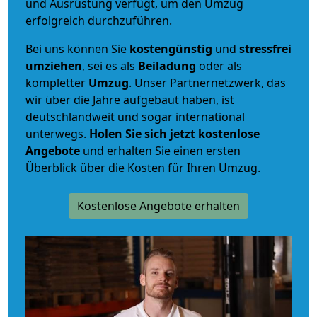
und Ausrüstung verfügt, um den Umzug
erfolgreich durchzuführen.
Bei uns können Sie
kostengünstig
und
stressfrei
umziehen
, sei es als
Beiladung
oder als
kompletter
Umzug
. Unser Partnernetzwerk, das
wir über die Jahre aufgebaut haben, ist
deutschlandweit und sogar international
unterwegs.
Holen Sie sich jetzt kostenlose
Angebote
und erhalten Sie einen ersten
Überblick über die Kosten für Ihren Umzug.
Kostenlose Angebote erhalten