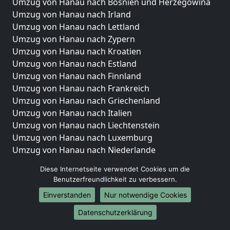
Umzug von Hanau nach Bosnien und Herzegowina
Umzug von Hanau nach Irland
Umzug von Hanau nach Lettland
Umzug von Hanau nach Zypern
Umzug von Hanau nach Kroatien
Umzug von Hanau nach Estland
Umzug von Hanau nach Finnland
Umzug von Hanau nach Frankreich
Umzug von Hanau nach Griechenland
Umzug von Hanau nach Italien
Umzug von Hanau nach Liechtenstein
Umzug von Hanau nach Luxemburg
Umzug von Hanau nach Niederlande
Umzug von Hanau nach Norwegen
Diese Internetseite verwendet Cookies um die
Benutzerfreundlichkeit zu verbessern.
Umzüge-Deutschlandweit
Einverstanden
Nur notwendige Cookies
Umzug von Hanau nach Berlin
Umzug von Hanau nach Hamburg
Datenschutzerklärung
Umzug von Hanau nach München